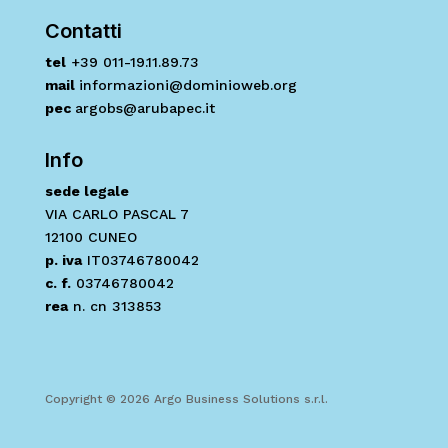
Contatti
tel
+39 011-19.11.89.73
mail
informazioni@dominioweb.org
pec
argobs@arubapec.it
Info
sede legale
VIA CARLO PASCAL 7
12100 CUNEO
p. iva
IT03746780042
c. f.
03746780042
rea
n. cn 313853
Copyright © 2026 Argo Business Solutions s.r.l.