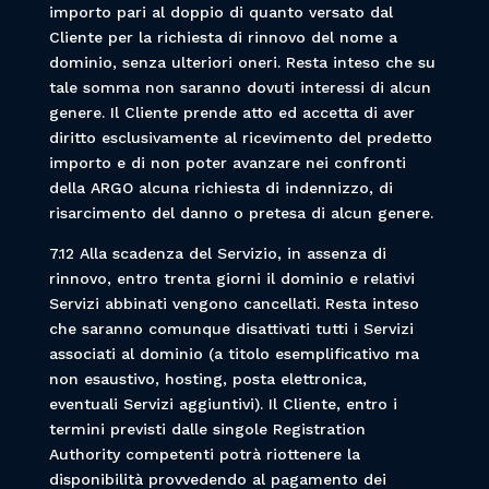
importo pari al doppio di quanto versato dal
Cliente per la richiesta di rinnovo del nome a
dominio, senza ulteriori oneri. Resta inteso che su
tale somma non saranno dovuti interessi di alcun
genere. Il Cliente prende atto ed accetta di aver
diritto esclusivamente al ricevimento del predetto
importo e di non poter avanzare nei confronti
della ARGO alcuna richiesta di indennizzo, di
risarcimento del danno o pretesa di alcun genere.
7.12 Alla scadenza del Servizio, in assenza di
rinnovo, entro trenta giorni il dominio e relativi
Servizi abbinati vengono cancellati. Resta inteso
che saranno comunque disattivati tutti i Servizi
associati al dominio (a titolo esemplificativo ma
non esaustivo, hosting, posta elettronica,
eventuali Servizi aggiuntivi). Il Cliente, entro i
termini previsti dalle singole Registration
Authority competenti potrà riottenere la
disponibilità provvedendo al pagamento dei