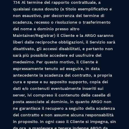
7.14 Al termine del rapporto contrattuale, a
qualsiasi causa dovuto (a titolo esemplificativo e
non esaustivo, per decorrenza del termine di
scadenza, recesso o risoluzione o trasferimento
del nome a dominio presso altro
Maintainer/Registrar) il Cliente e la ARGO saranno
liberi dalle reciproche obbligazioni, il Servizio sarà
disattivato, gli accessi disabilitati, e pertanto non
sarà più possibile accedere ed usufruire del
medesimo. Per questo motivo, il Cliente è
espressamente tenuto ad eseguire, in data
antecedente la scadenza del contratto, a propria
cura e spese e su apposito supporto, copia dei
dati e/o contenuti eventualmente inseriti sui
server, ivi compreso il contenuto delle caselle di
posta associate al dominio, in quanto ARGO non
ne garantisce il recupero a seguito della scadenza
del contratto e non assume alcuna responsabilità
in proposito. In ogni caso il Cliente si impegna, sin
da ora, a manlevare e tenere indenne ARGO da