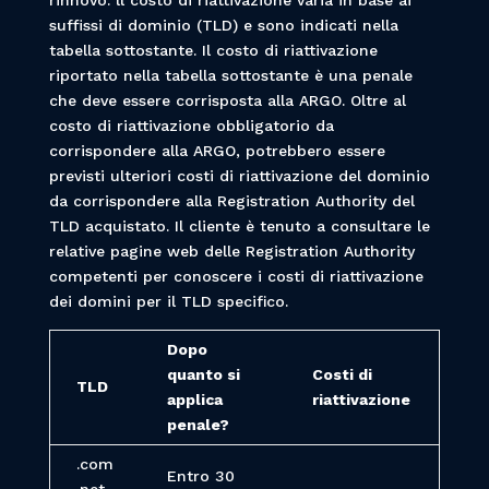
rinnovo. ll costo di riattivazione varia in base ai
suffissi di dominio (TLD) e sono indicati nella
tabella sottostante. Il costo di riattivazione
riportato nella tabella sottostante è una penale
che deve essere corrisposta alla ARGO. Oltre al
costo di riattivazione obbligatorio da
corrispondere alla ARGO, potrebbero essere
previsti ulteriori costi di riattivazione del dominio
da corrispondere alla Registration Authority del
TLD acquistato. Il cliente è tenuto a consultare le
relative pagine web delle Registration Authority
competenti per conoscere i costi di riattivazione
dei domini per il TLD specifico.
Dopo
quanto si
Costi di
TLD
applica
riattivazione
penale?
.com
Entro 30