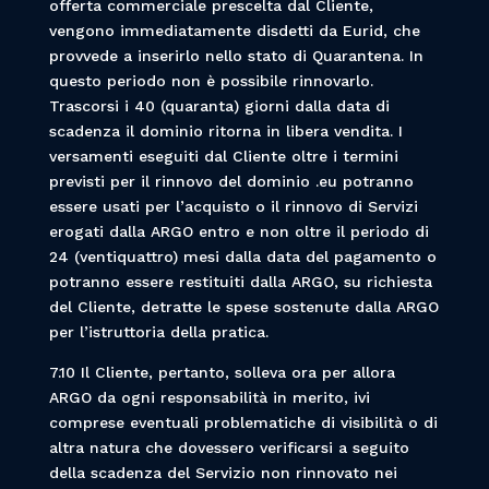
offerta commerciale prescelta dal Cliente,
vengono immediatamente disdetti da Eurid, che
provvede a inserirlo nello stato di Quarantena. In
questo periodo non è possibile rinnovarlo.
Trascorsi i 40 (quaranta) giorni dalla data di
scadenza il dominio ritorna in libera vendita. I
versamenti eseguiti dal Cliente oltre i termini
previsti per il rinnovo del dominio .eu potranno
essere usati per l’acquisto o il rinnovo di Servizi
erogati dalla ARGO entro e non oltre il periodo di
24 (ventiquattro) mesi dalla data del pagamento o
potranno essere restituiti dalla ARGO, su richiesta
del Cliente, detratte le spese sostenute dalla ARGO
per l’istruttoria della pratica.
7.10 Il Cliente, pertanto, solleva ora per allora
ARGO da ogni responsabilità in merito, ivi
comprese eventuali problematiche di visibilità o di
altra natura che dovessero verificarsi a seguito
della scadenza del Servizio non rinnovato nei