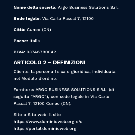
Nome della società:
Argo Business Solutions S.r.l.
Sede legale:
Via Carlo Pascal 7
, 12100
Città:
Cuneo (CN)
Paese:
Italia
P.IVA:
03746780042
ARTICOLO 2 – DEFINIZIONI
Cliente: la persona fisica o giuridica, individuata
nel Modulo d’ordine.
Fornitore: ARGO BUSINESS SOLUTIONS S.R.L. (di
seguito “ARGO”), con sede legale in
Via Carlo
Pascal 7
, 12100 Cuneo (CN).
Sito o Sito web: il sito
https://www.dominioweb.org e/o
https://portal.dominioweb.org