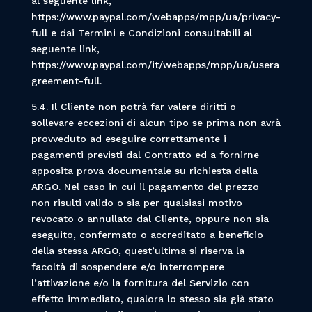
al seguente link,
https://www.paypal.com/webapps/mpp/ua/privacy-
full e dai Termini e Condizioni consultabili al
seguente link,
https://www.paypal.com/it/webapps/mpp/ua/usera
greement-full.
5.4. Il Cliente non potrà far valere diritti o
sollevare eccezioni di alcun tipo se prima non avrà
provveduto ad eseguire correttamente i
pagamenti previsti dal Contratto ed a fornirne
apposita prova documentale su richiesta della
ARGO. Nel caso in cui il pagamento del prezzo
non risulti valido o sia per qualsiasi motivo
revocato o annullato dal Cliente, oppure non sia
eseguito, confermato o accreditato a beneficio
della stessa ARGO, quest’ultima si riserva la
facoltà di sospendere e/o interrompere
l’attivazione e/o la fornitura del Servizio con
effetto immediato, qualora lo stesso sia già stato