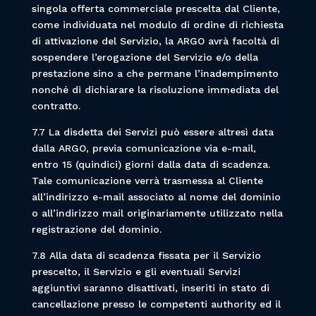
singola offerta commerciale prescelta dal Cliente,
come individuata nel modulo di ordine di richiesta
di attivazione del Servizio, la ARGO avrà facoltà di
sospendere l’erogazione del Servizio e/o della
prestazione sino a che permane l’inadempimento
nonché di dichiarare la risoluzione immediata del
contratto.
7.7 La disdetta dei Servizi può essere altresì data
dalla ARGO, previa comunicazione via e-mail,
entro 15 (quindici) giorni dalla data di scadenza.
Tale comunicazione verrà trasmessa al Cliente
all’indirizzo e-mail associato al nome del dominio
o all’indirizzo mail originariamente utilizzato nella
registrazione del dominio.
7.8 Alla data di scadenza fissata per il Servizio
prescelto, il Servizio e gli eventuali Servizi
aggiuntivi saranno disattivati, inseriti in stato di
cancellazione presso le competenti authority ed il