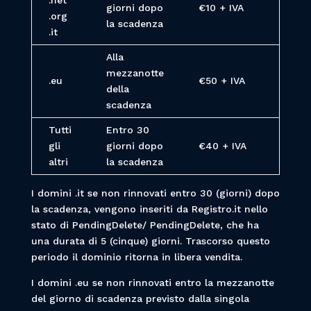
.net
giorni dopo
€10 + IVA
.org
la scadenza
.it
Alla
mezzanotte
.eu
€50 + IVA
della
scadenza
Tutti
Entro 30
gli
giorni dopo
€40 + IVA
altri
la scadenza
I domini .it se non rinnovati entro 30 (giorni) dopo
la scadenza, vengono inseriti da Registro.it nello
stato di PendingDelete/ PendingDelete, che ha
una durata di 5 (cinque) giorni. Trascorso questo
periodo il dominio ritorna in libera vendita.
I domini .eu se non rinnovati entro la mezzanotte
del giorno di scadenza previsto dalla singola