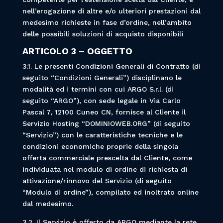
nell’erogazione di altre e/o ulteriori prestazioni dal
medesimo richieste in fase d’ordine, nell’ambito
delle possibili soluzioni di acquisto disponibili
ARTICOLO 3 – OGGETTO
3.1. Le presenti Condizioni Generali di Contratto (di
seguito “Condizioni Generali”) disciplinano le
modalità ed i termini con cui ARGO S.r.l. (di
seguito “ARGO”), con sede legale in
Via Carlo
Pascal 7
, 12100 Cuneo CN, fornisce al Cliente il
Servizio Hosting “DOMINIOWEB.ORG” (di seguito
“Servizio”) con le caratteristiche tecniche e le
condizioni economiche proprie della singola
offerta commerciale prescelta dal Cliente, come
individuata nel modulo di ordine di richiesta di
attivazione/rinnovo del Servizio (di seguito
“Modulo di ordine”), compilato ed inoltrato online
dal medesimo.
3.2. Il Servizio è offerto da ARGO mediante la rete